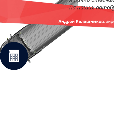
на наших автобу
Андрей Калашников
, ди