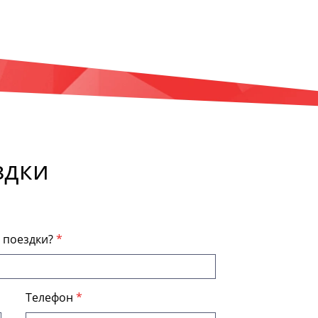
здки
я поездки?
Телефон