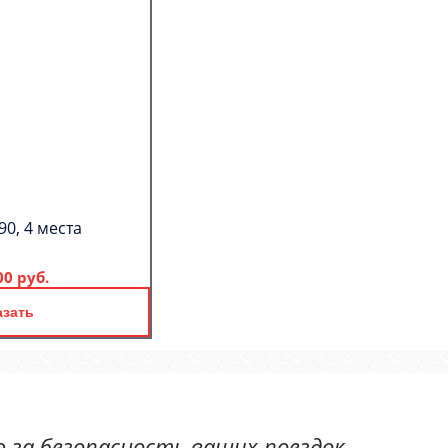
90, 4 места
00 руб.
азать
 за безопасность ваших поездок