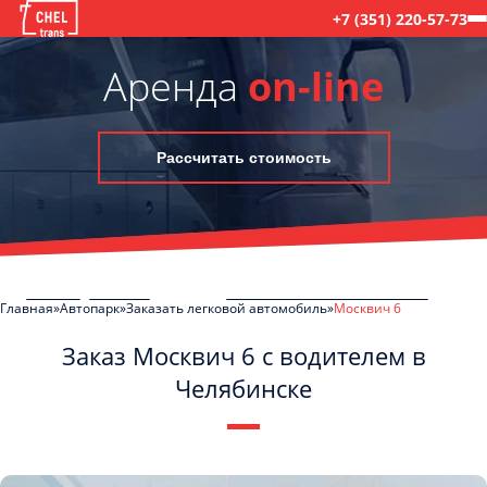
+7 (351) 220-57-73
Аренда
on-line
Рассчитать стоимость
Главная
Автопарк
Заказать легковой автомобиль
Москвич 6
Заказ Москвич 6 с водителем в
Челябинске
C
Политикой конфиденциальности
ознакомлен(а), даю согласие на
обработку моих Персональных данных