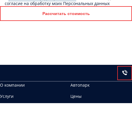
согласие на обработку моих Персональных данных
Рассчитать стоимость
О компании
Автопарк
Услуги
Цены
Контакты
454092, г. Челябинск, Производственная, 4а
ООО Аврора ИНН 6658467483