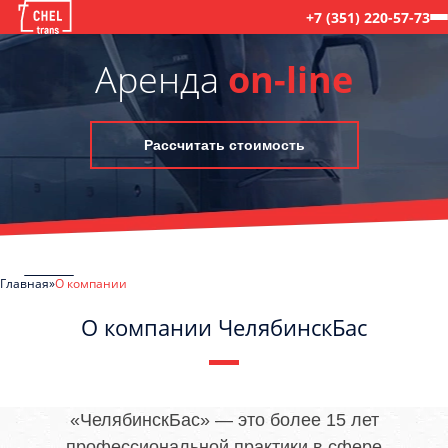
+7 (351) 220-57-73
Аренда
on-line
Рассчитать стоимость
Главная
О компании
О компании ЧелябинскБас
C
Политикой конфиденциальности
ознакомлен(а), даю согласие на
обработку моих Персональных данных
«ЧелябинскБас» — это более 15 лет
профессиональной практики в сфере