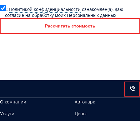
C
Политикой конфиденциальности
ознакомлен(а), даю
согласие на обработку моих Персональных данных
Рассчитать стоимость
О компании
Автопарк
Услуги
Цены
Контакты
454092, г. Челябинск, Производственная, 4а