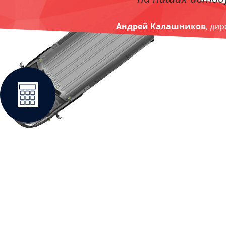
Андрей Калашников
, ди