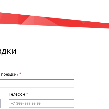
здки
я поездки?
Телефон