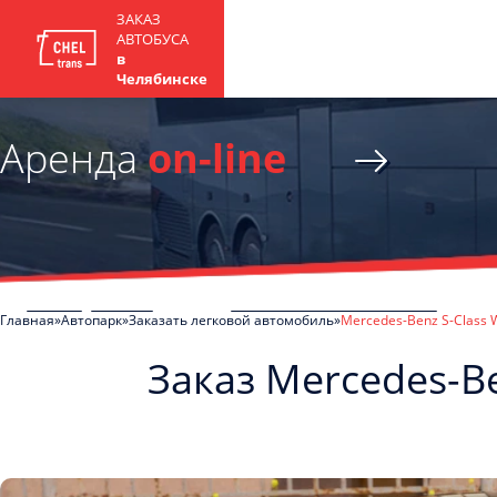
ЗАКАЗ
АВТОБУСА
в
Челябинске
Аренда
on-line
Главная
Автопарк
Заказать легковой автомобиль
Mercedes-Benz S-Class
Заказ Mercedes-B