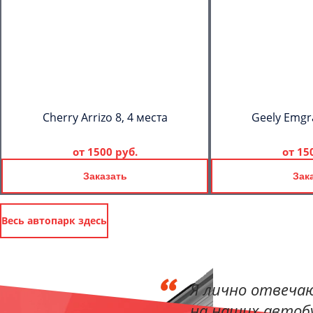
Cherry Arrizo 8, 4 места
Geely Emgr
от
1500 руб.
от
15
Заказать
Зак
Весь автопарк здесь
Я лично отвечаю
на наших автобу